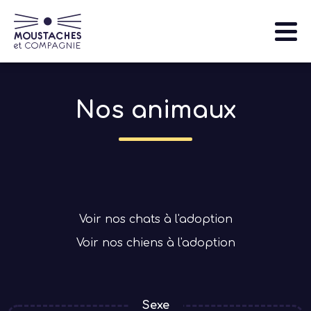
Aller
au
contenu
principal
Nos animaux
Nos animaux
Qui sommes-nous
S'informer
Que faire si je trouve un animal sauvage?
Navigation
Evénements et actions
principale
Voir nos chats à l'adoption
Nous aider
Voir nos chiens à l'adoption
Sexe