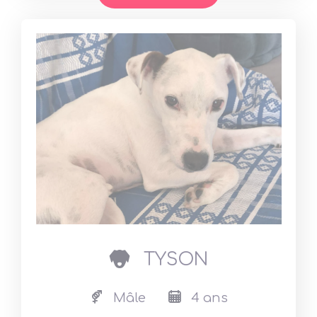
dog
TYSON
Mâle
4 ans