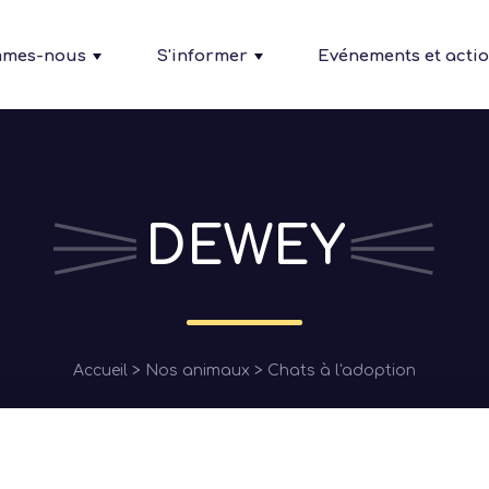
mmes-nous
S'informer
Evénements et acti
DEWEY
Fil
Accueil
Nos animaux
Chats à l'adoption
d'Ariane