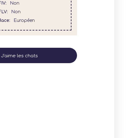
FIV
Non
FLV
Non
Race
Européen
J'aime les chats