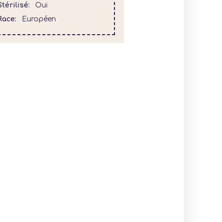
Stérilisé
Oui
Race
Européen