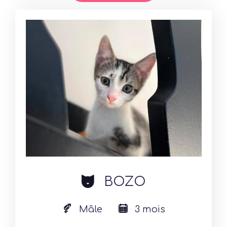
cat
BOZO
Mâle
3 mois