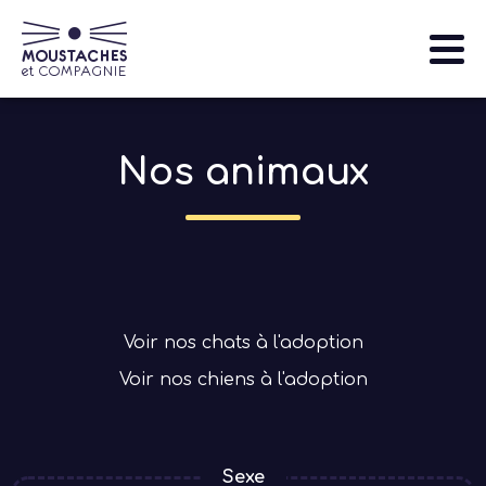
Aller
au
contenu
principal
Nos animaux
Nos animaux
Qui sommes-nous
S'informer
Que faire si je trouve un animal sauvage?
Navigation
Evénements et actions
principale
Voir nos chats à l'adoption
Nous aider
Voir nos chiens à l'adoption
Sexe