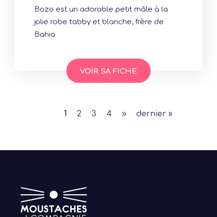
Bozo est un adorable petit mâle à la
jolie robe tabby et blanche, frère de
Bahia
VOIR SA FICHE
Page
1
Page
2
Page
3
Page
4
Page
››
Dernière
dernier »
courante
suivante
page
Pagination